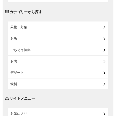
【宅配・店受取】2027イオンのランドセル
カテゴリーから探す
【宅配】まるごと東北直送便
果物・野菜
【宅配】東北のお酒
お魚
【宅配】東北うまいもの
ごちそう特集
【宅配・店受取】イオンのベビー用品
お肉
【宅配】シニアライフ
デザート
飲料
調味料・油
サイトメニュー
練り物・漬物・佃煮・乾物
お気に入り