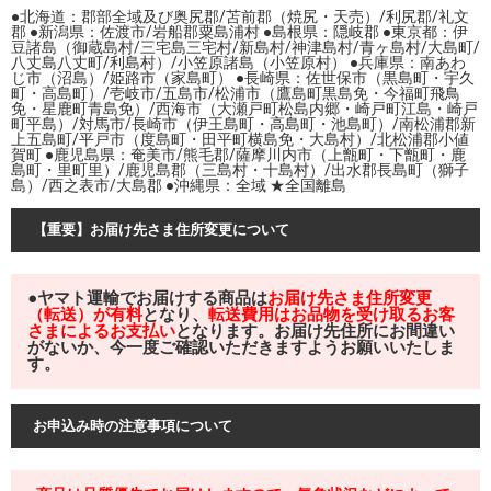
●北海道：郡部全域及び奥尻郡/苫前郡（焼尻・天売）/利尻郡/礼文
郡 ●新潟県：佐渡市/岩船郡粟島浦村 ●島根県：隠岐郡 ●東京都：伊
豆諸島（御蔵島村/三宅島三宅村/新島村/神津島村/青ヶ島村/大島町/
八丈島八丈町/利島村）/小笠原諸島（小笠原村） ●兵庫県：南あわ
じ市（沼島）/姫路市（家島町） ●長崎県：佐世保市（黒島町・宇久
町・高島町）/壱岐市/五島市/松浦市（鷹島町黒島免・今福町飛鳥
免・星鹿町青島免）/西海市（大瀬戸町松島内郷・崎戸町江島・崎戸
町平島）/対馬市/長崎市（伊王島町・高島町・池島町）/南松浦郡新
上五島町/平戸市（度島町・田平町横島免・大島村）/北松浦郡小値
賀町 ●鹿児島県：奄美市/熊毛郡/薩摩川内市（上甑町・下甑町・鹿
島町・里町里）/鹿児島郡（三島村・十島村）/出水郡長島町（獅子
島）/西之表市/大島郡 ●沖縄県：全域 ★全国離島
【重要】お届け先さま住所変更について
●ヤマト運輸でお届けする商品は
お届け先さま住所変更
（転送）が有料
となり、
転送費用はお品物を受け取るお客
さまによるお支払い
となります。お届け先住所にお間違い
がないか、今一度ご確認いただきますようお願いいたしま
す。
お申込み時の注意事項について