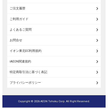
米・麺・パン
ご注文履歴
瓶詰・缶詰・その他食品
ご利用ガイド
お酒
よくあるご質問
ランドセル
お問合せ
うなぎ
イオン東北EC利用規約
iAEON関連規約
特定商取引法に基づく表記
プライバシーポリシー
Copyright ©
2026 AEON Tohoku Corp. All Right Reserved.