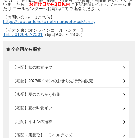
※ 万一、商品に汚損・破損・荷傷み・不良品・商品間違い等がござ
いましたら、
お届け日から3日以内
に下記お問い合わせフォーム ま
たは コールセンターへお電話にてご連絡ください。
【お問い合わせはこちら】
https://ec.aeontohoku.net/marugoto/ask/entry
【イオン東北オンラインコールセンター】
TEL：0120-07-2531
（毎日9:00 ～ 18:00）
全企画から探す
【宅配】秋の味覚ギフト
【宅配】2027年イオンのおせち先行予約販売
【店受】夏のごちそう特集
【宅配】夏の味覚ギフト
【宅配】イオンの浴衣
【宅配・店受取】トラベルグッズ