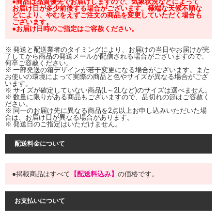
●商品は品質優先でお届けしますので、気象状況などによって
お届け日が多少前後する場合がございます。極端な天候不順な
どにより、やむをえずご注文の商品を変更していただく場合も
ございます。
●お届け日時のご指定はご容赦ください。
※ 発送と配送業者のタイミングにより、お届けの当日やお届けが完
了してから商品の発送メールが配信される場合がございますので、
何卒ご容赦ください。
※ 一部発送の箱デザインが若干変更になる場合がございます。また
お使いの環境によって実際の商品と色やサイズが異なる場合がござ
います。
※ サイズが確定していない商品(L～2Lなど)のサイズは選べません。
※ 数量に限りがある商品もございますので、品切れの節はご容赦く
ださい。
※ 同一のお届け先に異なる商品を2点以上お申し込みいただいた場
合は、お届け日が異なる場合があります。
※ 発送日のご指定はいただけません。
配送料金について
●掲載商品はすべて
【配送料込み】
の価格です。
お支払いについて