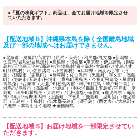
●「夏の味覚ギフト」商品は、全てお届け地域を限定させ
ていただきます。
【配送地域 B】沖縄県本島を除く全国離島地域
及び一部の地域へはお届けできません。
●北海道：奥尻郡/苫前郡（焼尻・天売）/利尻郡/礼文郡 ●新潟県：
佐渡市/岩船郡粟島浦村 ●島根県：隠岐郡 ●東京都：伊豆諸島（御蔵
島村/三宅島三宅村/新島村/神津島村/青ヶ島村/大島町/八丈島八丈
町/利島村）/小笠原諸島（小笠原村） ●兵庫県：南あわじ市（沼
島）/姫路市（家島町） ●長崎県：佐世保市（黒島町・宇久町・高島
町）/壱岐市/五島市/松浦市（鷹島町黒島免・今福町飛鳥免・星鹿町
青島免）/西海市（大瀬戸町松島内郷・崎戸町江島・崎戸町平島）/
対馬市/長崎市（高島町・池島町）/南松浦郡新上五島町/平戸市（度
島町・田平町横島免・大島村）/北松浦郡小値賀町 ●鹿児島県：奄美
市/熊毛郡/薩摩川内市（上甑町・下甑町・鹿島町・里町里）/鹿児島
郡（三島村・十島村）/出水郡長島町（獅子島）/西之表市/大島郡 ●
沖縄県：本島を除く地域 ★全国離島
【配送地域 S】お届け地域を一部限定させてい
ただきます。