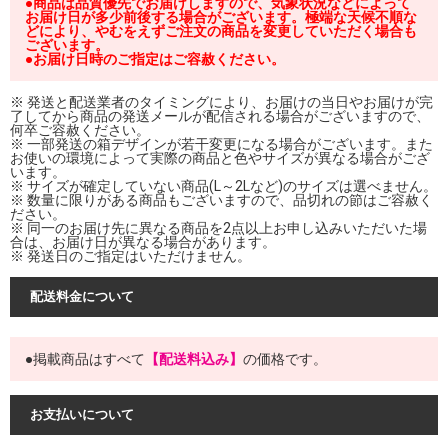
●商品は品質優先でお届けしますので、気象状況などによって
お届け日が多少前後する場合がございます。極端な天候不順な
どにより、やむをえずご注文の商品を変更していただく場合も
ございます。
●お届け日時のご指定はご容赦ください。
※ 発送と配送業者のタイミングにより、お届けの当日やお届けが完
了してから商品の発送メールが配信される場合がございますので、
何卒ご容赦ください。
※ 一部発送の箱デザインが若干変更になる場合がございます。また
お使いの環境によって実際の商品と色やサイズが異なる場合がござ
います。
※ サイズが確定していない商品(L～2Lなど)のサイズは選べません。
※ 数量に限りがある商品もございますので、品切れの節はご容赦く
ださい。
※ 同一のお届け先に異なる商品を2点以上お申し込みいただいた場
合は、お届け日が異なる場合があります。
※ 発送日のご指定はいただけません。
配送料金について
●掲載商品はすべて
【配送料込み】
の価格です。
お支払いについて