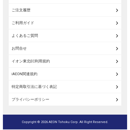
米・麺・パン
ご注文履歴
瓶詰・缶詰・その他食品
ご利用ガイド
お酒
よくあるご質問
ランドセル
お問合せ
うなぎ
イオン東北EC利用規約
iAEON関連規約
特定商取引法に基づく表記
プライバシーポリシー
Copyright ©
2026 AEON Tohoku Corp. All Right Reserved.