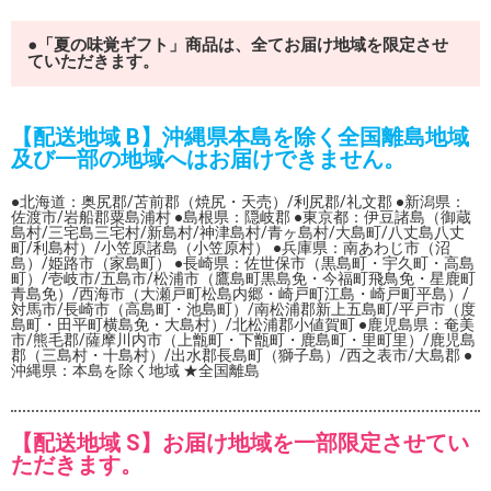
●「夏の味覚ギフト」商品は、全てお届け地域を限定させ
ていただきます。
【配送地域 B】沖縄県本島を除く全国離島地域
及び一部の地域へはお届けできません。
●北海道：奥尻郡/苫前郡（焼尻・天売）/利尻郡/礼文郡 ●新潟県：
佐渡市/岩船郡粟島浦村 ●島根県：隠岐郡 ●東京都：伊豆諸島（御蔵
島村/三宅島三宅村/新島村/神津島村/青ヶ島村/大島町/八丈島八丈
町/利島村）/小笠原諸島（小笠原村） ●兵庫県：南あわじ市（沼
島）/姫路市（家島町） ●長崎県：佐世保市（黒島町・宇久町・高島
町）/壱岐市/五島市/松浦市（鷹島町黒島免・今福町飛鳥免・星鹿町
青島免）/西海市（大瀬戸町松島内郷・崎戸町江島・崎戸町平島）/
対馬市/長崎市（高島町・池島町）/南松浦郡新上五島町/平戸市（度
島町・田平町横島免・大島村）/北松浦郡小値賀町 ●鹿児島県：奄美
市/熊毛郡/薩摩川内市（上甑町・下甑町・鹿島町・里町里）/鹿児島
郡（三島村・十島村）/出水郡長島町（獅子島）/西之表市/大島郡 ●
沖縄県：本島を除く地域 ★全国離島
【配送地域 S】お届け地域を一部限定させてい
ただきます。