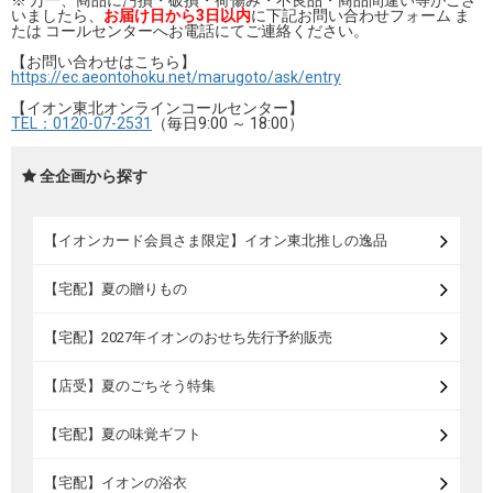
※ 万一、商品に汚損・破損・荷傷み・不良品・商品間違い等がござ
いましたら、
お届け日から3日以内
に下記お問い合わせフォーム ま
たは コールセンターへお電話にてご連絡ください。
【お問い合わせはこちら】
https://ec.aeontohoku.net/marugoto/ask/entry
【イオン東北オンラインコールセンター】
TEL：0120-07-2531
（毎日9:00 ～ 18:00）
全企画から探す
【イオンカード会員さま限定】イオン東北推しの逸品
【宅配】夏の贈りもの
【宅配】2027年イオンのおせち先行予約販売
【店受】夏のごちそう特集
【宅配】夏の味覚ギフト
【宅配】イオンの浴衣