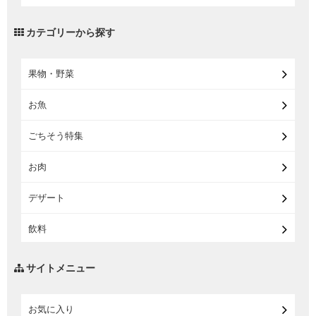
【宅配・店受取】トラベルグッズ
カテゴリーから探す
【宅配・店受取】2027イオンのランドセル
果物・野菜
【宅配】まるごと東北直送便
お魚
【宅配】東北のお酒
ごちそう特集
【宅配】東北うまいもの
お肉
【宅配・店受取】イオンのベビー用品
デザート
【宅配】シニアライフ
飲料
調味料・油
サイトメニュー
練り物・漬物・佃煮・乾物
お気に入り