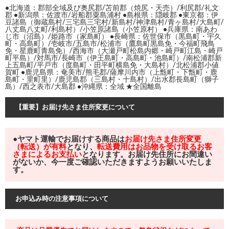
●北海道：郡部全域及び奥尻郡/苫前郡（焼尻・天売）/利尻郡/礼文
郡 ●新潟県：佐渡市/岩船郡粟島浦村 ●島根県：隠岐郡 ●東京都：伊
豆諸島（御蔵島村/三宅島三宅村/新島村/神津島村/青ヶ島村/大島町/
八丈島八丈町/利島村）/小笠原諸島（小笠原村） ●兵庫県：南あわ
じ市（沼島）/姫路市（家島町） ●長崎県：佐世保市（黒島町・宇久
町・高島町）/壱岐市/五島市/松浦市（鷹島町黒島免・今福町飛鳥
免・星鹿町青島免）/西海市（大瀬戸町松島内郷・崎戸町江島・崎戸
町平島）/対馬市/長崎市（伊王島町・高島町・池島町）/南松浦郡新
上五島町/平戸市（度島町・田平町横島免・大島村）/北松浦郡小値
賀町 ●鹿児島県：奄美市/熊毛郡/薩摩川内市（上甑町・下甑町・鹿
島町・里町里）/鹿児島郡（三島村・十島村）/出水郡長島町（獅子
島）/西之表市/大島郡 ●沖縄県：全域 ★全国離島
【重要】お届け先さま住所変更について
●ヤマト運輸でお届けする商品は
お届け先さま住所変更
（転送）が有料
となり、
転送費用はお品物を受け取るお客
さまによるお支払い
となります。お届け先住所にお間違い
がないか、今一度ご確認いただきますようお願いいたしま
す。
お申込み時の注意事項について