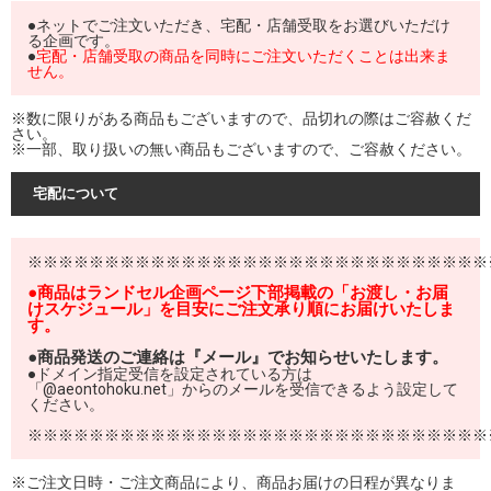
●ネットでご注文いただき、宅配・店舗受取をお選びいただけ
る企画です。
●
宅配・店舗受取の商品を同時にご注文いただくことは出来ま
せん。
※数に限りがある商品もございますので、品切れの際はご容赦くだ
さい。
※一部、取り扱いの無い商品もございますので、ご容赦ください。
宅配について
※※※※※※※※※※※※※※※※※※※※※※※※※※※※※※
●商品はランドセル企画ページ下部掲載の「お渡し・お届
けスケジュール」を目安にご注文承り順にお届けいたしま
す。
●商品発送のご連絡は『メール』でお知らせいたします。
●ドメイン指定受信を設定されている方は
「@aeontohoku.net」からのメールを受信できるよう設定して
ください。
※※※※※※※※※※※※※※※※※※※※※※※※※※※※※※
※ご注文日時・ご注文商品により、商品お届けの日程が異なりま