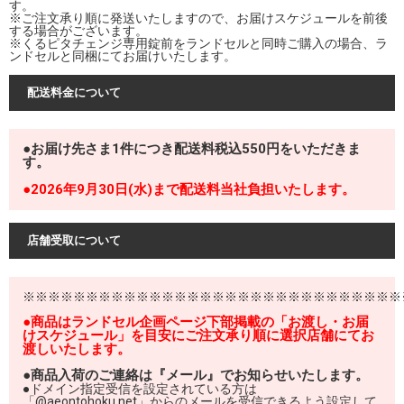
す。
※ご注文承り順に発送いたしますので、お届けスケジュールを前後
する場合がございます。
※くるピタチェンジ専用錠前をランドセルと同時ご購入の場合、ラ
ンドセルと同梱にてお届けいたします。
配送料金について
●お届け先さま1件につき配送料税込550円をいただきま
す。
●2026年9月30日(水)まで配送料当社負担いたします。
店舗受取について
※※※※※※※※※※※※※※※※※※※※※※※※※※※※※※
●商品はランドセル企画ページ下部掲載の「お渡し・お届
けスケジュール」を目安にご注文承り順に選択店舗にてお
渡しいたします。
●商品入荷のご連絡は『メール』でお知らせいたします。
●ドメイン指定受信を設定されている方は
「@aeontohoku.net」からのメールを受信できるよう設定して