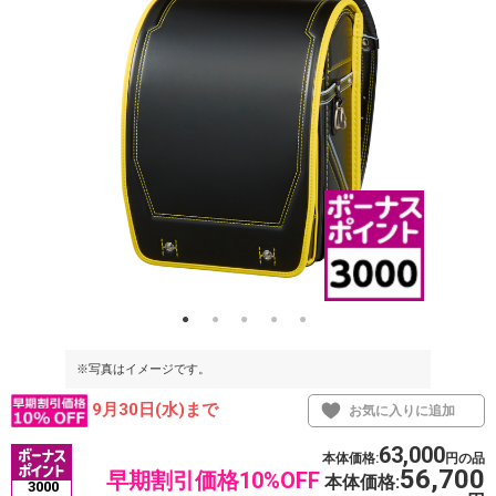
※写真はイメージです。
※写真はイメ
9月30日(水)まで
お気に入りに追加
63,000
本体価格:
円の品
56,700
早期割引価格10%OFF
本体価格:
3000