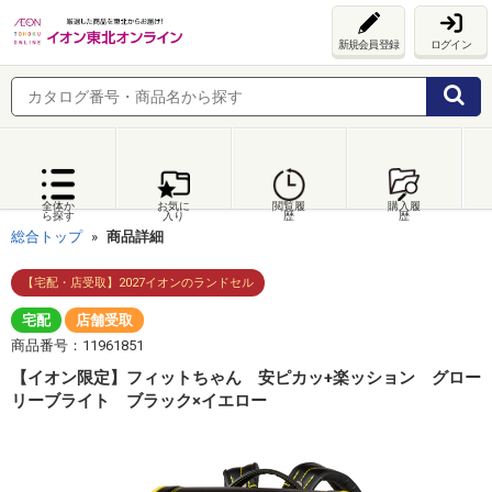
新規会員登録
ログイン
全体か
お気に
閲覧履
購入履
ら探す
入り
歴
歴
総合トップ
商品詳細
【宅配・店受取】2027イオンのランドセル
宅配
店舗受取
商品番号：11961851
【イオン限定】フィットちゃん 安ピカッ+楽ッション グロー
リーブライト ブラック×イエロー