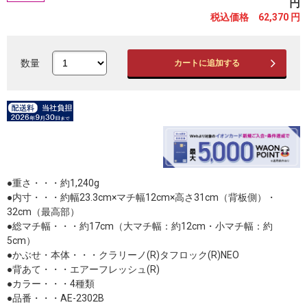
円
税込価格 62,370
円
数量
カートに追加する
●重さ・・・約1,240g
●内寸・・・約幅23.3cm×マチ幅12cm×高さ31cm（背板側）・
32cm（最高部）
●総マチ幅・・・約17cm（大マチ幅：約12cm・小マチ幅：約
5cm）
●かぶせ・本体・・・クラリーノ(R)タフロック(R)NEO
●背あて・・・エアーフレッシュ(R)
●カラー・・・4種類
●品番・・・AE-2302B