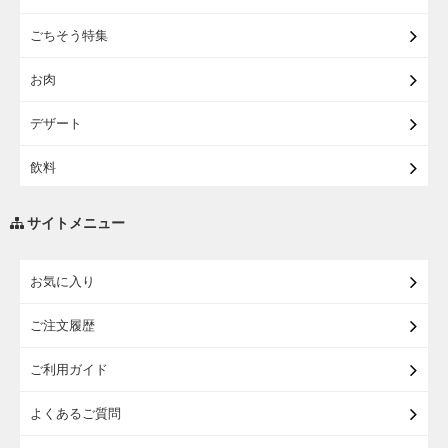
【宅配】東北のお酒
ごちそう特集
【宅配】東北うまいもの
お肉
【宅配・店受取】イオンのベビー用品
デザート
【宅配】シニアライフ
飲料
調味料・油
サイトメニュー
練り物・漬物・佃煮・乾物
お気に入り
米・麺・パン
ご注文履歴
瓶詰・缶詰・その他食品
ご利用ガイド
お酒
よくあるご質問
ランドセル