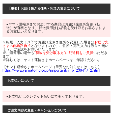
【重要】お届け先さま住所・宛名の変更について
●ヤマト運輸さまでお届けする商品はお届け先住所変更（転
送）が有料となり、 転送費用はお品物を受け取るお客さまによ
るお支払いとなります。
※転居・入力ミス等でお届け先さま住所を変更した場合は
お届け先
さまの配送料負担
となりますので、ご住所・宛先入力は誤りの無い
よう、ご確認をお願いいたします。
※ご贈答用の場合も
“荷物を受け取る方”に配送料をご負担
いただき
ます。
※詳しくは、ヤマト運輸さまホームページをご確認ください。
【ヤマト運輸さまホームページ（重要なお知らせ）はこちら】
https://www.yamato-hd.co.jp/important/info_230417_2.html
お支払いについて
●お支払いはクレジット払いにて承っております。
ご注文内容の変更・キャンセルについて