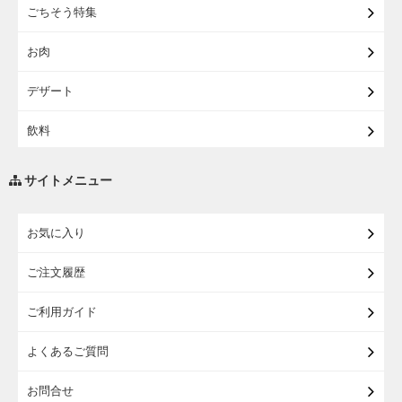
ごちそう特集
【宅配】東北うまいもの
お肉
【宅配・店受取】イオンのベビー用品
デザート
【宅配】シニアライフ
飲料
調味料・油
サイトメニュー
練り物・漬物・佃煮・乾物
お気に入り
米・麺・パン
ご注文履歴
瓶詰・缶詰・その他食品
ご利用ガイド
お酒
よくあるご質問
ランドセル
お問合せ