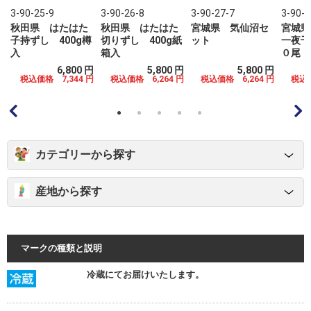
3-90-25-9
3-90-26-8
3-90-27-7
3-90-2
秋田県 はたはた
秋田県 はたはた
宮城県 気仙沼セ
宮城県
子持ずし 400g樽
切りずし 400g紙
ット
一夜干
入
箱入
０尾
円
6,800 円
5,800 円
5,800 円
0
税込価格 7,344 円
税込価格 6,264 円
税込価格 6,264 円
税込価
円
カテゴリーから探す
産地から探す
マークの種類と説明
冷蔵にてお届けいたします。