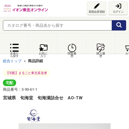
新規会員登録
ログイン
全体か
お気に
閲覧履
購入履
カ
ら探す
入り
歴
歴
総合トップ
商品詳細
【宅配】まるごと東北直送便
宅配
商品番号：3-90-61-1
宮城県 旬海堂 旬海漬詰合せ AO-TW