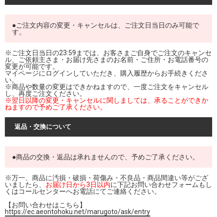
●ご注文内容の変更・キャンセルは、ご注文日当日のみ可能で
す。
※ご注文日当日の23:59までは、お客さまご自身でご注文のキャンセ
ル、ご依頼主さま・お届け先さまのお名前・ご住所・お電話番号の
変更が可能です。
マイページにログインしていただき、購入履歴からお手続きくださ
い。
※商品や数量の変更はできかねますので、一度ご注文をキャンセル
し、再度ご注文ください。
※翌日以降の変更・キャンセルに関しましては、承ることができか
ねますので予めご了承ください。
返品・交換について
●商品の交換・返品は承れませんので、予めご了承ください。
※万一、商品に汚損・破損・荷傷み・不良品・商品間違い等がござ
いましたら、
お届け日から3日以内
に下記お問い合わせフォームもし
くはコールセンターへお電話にてご連絡ください。
【お問い合わせはこちら】
https://ec.aeontohoku.net/marugoto/ask/entry