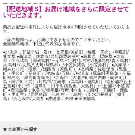
【配送地域 S】お届け地域をさらに限定させて
いただきます。
商品と配送の条件によりお届け地域を制限させていただいておりま
す。
下記の地域へは、お届けできませんのでご了承ください。
全国離島地域。下記は代表的な地域です。
●北海道：郡部全域 及び 奥尻郡/苫前郡（焼尻・天売）/利尻郡/
礼文郡 ●新潟県：佐渡市/岩船郡粟島浦村 ●島根県：隠岐郡 ●東京
都：伊豆諸島（御蔵島村/三宅島三宅村/新島村/神津島村/青ヶ島村/
大 島町/八丈島八丈町/利島村）/小笠原諸島（小笠原村） ●兵庫県：
南あわじ市（沼島）/姫路市（家島 町） ●長崎県：佐世保市（黒島
町・宇久町・高島町）/壱岐市/五島市/松浦市（鷹島町黒島免・今福
町飛島免・星鹿町青島免）/西海市（大瀬戸町松島内郷・崎戸町江
島・崎戸町平島）/対馬市/長崎市 （高島町・池島町）/南松浦郡新上
五島町/平戸市（度島町・田平町横島免・大島村）/北松浦郡小値 賀
町 ●鹿児島県：奄美市/熊毛郡/薩摩川内市（上甑町・下甑町・鹿島
町・里町里）/鹿児島郡（三島 村・十島村）/出水郡長島町（獅子
島）/西之表市/大島郡 ●沖縄県：全域 ★全国離島
全企画から探す