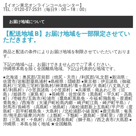
【イオン東北オンラインコールセンター】
TEL：0120-07-2531（毎日9：00～18：00）
お届け地域について
【配送地域 B】お届け地域を一部限定させてい
ただきます。
商品と配送の条件によりお届け地域を制限させていただいておりま
す。
下記の地域へは、お届けできませんのでご了承ください。
沖縄県本島を除く全国離島地域。下記は代表的な地域です。
●北海道：奥尻郡/苫前郡（焼尻・天売）/利尻郡/礼文郡 ●新潟県：
佐渡市/岩船郡粟島浦村 ●島根県：隠岐郡 ●東京都：伊豆諸島（御蔵
島村/三宅島三宅村/新島村/神津島村/青ヶ島村/大 島町/八丈島八丈
町/利島村）/小笠原諸島（小笠原村） ●兵庫県：南あわじ市（沼
島）/姫路市（家島 町） ●長崎県：佐世保市（黒島町・宇久町・高島
町）/壱岐市/五島市/松浦市（鷹島町黒島免・今福 町飛島免・星鹿町
青島免）/西海市（大瀬戸町松島内郷・崎戸町江島・崎戸町平島）/
対馬市/長崎市 （高島町・池島町）/南松浦郡新上五島町/平戸市（度
島町・田平町横島免・大島村）/北松浦郡小値 賀町 ●鹿児島県：奄美
市/熊毛郡/薩摩川内市（上甑町・下甑町・鹿島町・里町里）/鹿児島
郡（三島 村・十島村）/出水郡長島町（獅子島）/西之表市/大島郡 ●
沖縄県：本島を除く地域 ★全国離島