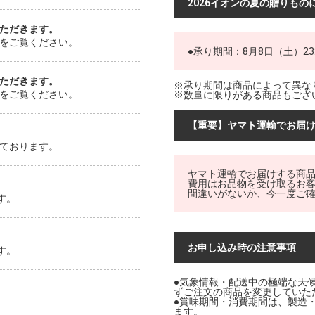
2026イオンの夏の贈りもの
ただきます。
をご覧ください。
●承り期間：8月8日（土）23
ただきます。
※承り期間は商品によって異な
をご覧ください。
※数量に限りがある商品もござ
【重要】ヤマト運輸でお届
ております。
ヤマト運輸でお届けする商
費用はお品物を受け取るお
間違いがないか、今一度ご
す。
お申し込み時の注意事項
す。
●気象情報・配送中の極端な天
ずご注文の商品を変更していた
●賞味期間・消費期間は、製造
ます。