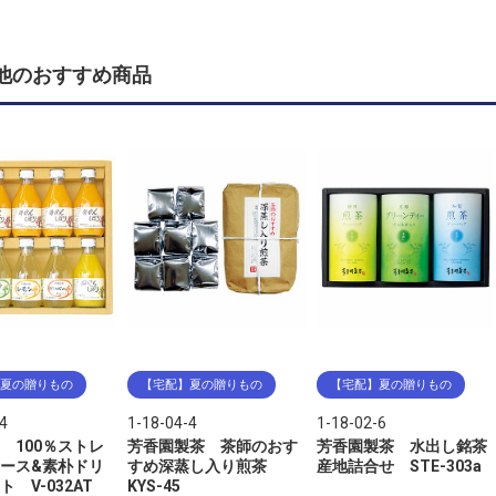
他のおすすめ商品
夏の贈りもの
【宅配】夏の贈りもの
【宅配】夏の贈りもの
4
1-18-04-4
1-18-02-6
 100％ストレ
芳香園製茶 茶師のおす
芳香園製茶 水出し銘茶
ース&素朴ドリ
すめ深蒸し入り煎茶
産地詰合せ STE-303a
 V-032AT
KYS-45