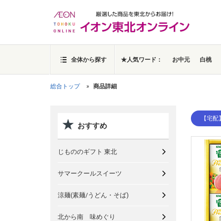
全体から探す
★人気ワード：
お中元
白桃
総合トップ
商品詳細
【宅配
おすすめ
じもののギフト 東北
サマークールスイーツ
涼麺(素麺/うどん・そば)
北から南 味めぐり