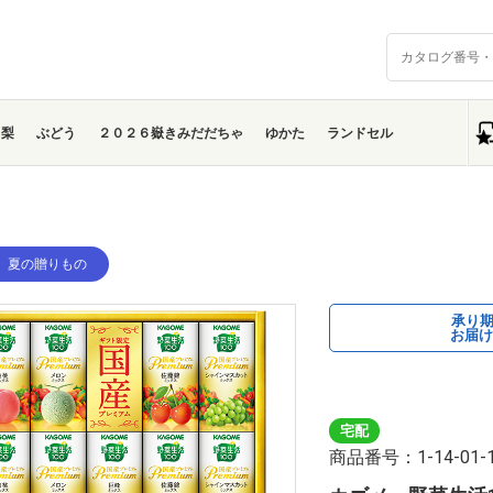
梨
ぶどう
２０２６嶽きみだだちゃ
ゆかた
ランドセル
】夏の贈りもの
承り
お届け
宅配
商品番号：1-14-01-