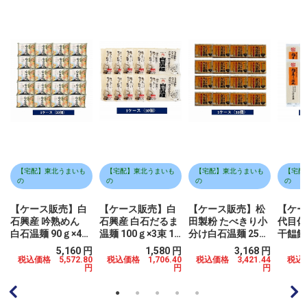
【宅配】東北うまいも
【宅配】東北うまいも
【宅配】東北うまいも
【宅配
の
の
の
の
【ケース販売】白
【ケース販売】白
【ケース販売】松
【ケー
石興産 吟熟めん
石興産 白石だるま
田製粉 たべきり小
代目佐
白石温麺 90ｇ×4束
温麺 100ｇ×3束 10
分け白石温麺 250
干饂飩 
20個
個
ｇ 16個
円
5,160 円
1,580 円
3,168 円
0
税込価格 5,572.80
税込価格 1,706.40
税込価格 3,421.44
税込価
円
円
円
円