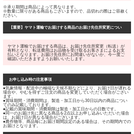
※承り期間は商品によって異なります。
※数量に限りがある商品もございますので、品切れの際はご容赦く
ださい。
【重要】ヤマト運輸でお届けする商品のお届け先住所変更につい
て
ヤマト運輸でお届けする商品は、お届け先住所変更（転送）が
有料となり、転送費用はお品物を受け取るお客さまによるお支
払いとなります。お届け先住所にお間違いがないか、今一度ご
確認いただきますようお願いいたします。
お申し込み時の注意事項
●気象情報・配送中の極端な天候不順などにより、お届け日が遅れる
場合や、やむを得ずご注文の商品を変更していただく場合がござい
ます。
●賞味期間・消費期間は、製造・加工日から30日以内の商品につい
てのみ記載しております。
●記載の賞味期間・消費期限は製造・加工日からの日数です。
●同一のお届け先に異なる商品を2点以上お申し込みいただいた場合
は、お届け日が異なる場合がございます。
●農作物等、商品毎にお届け期間設定のある場合は、その期間内での
お届けとなります。