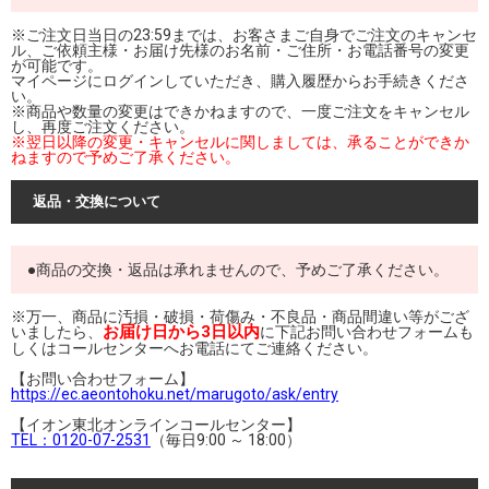
※ご注文日当日の23:59までは、お客さまご自身でご注文のキャンセ
ル、ご依頼主様・お届け先様のお名前・ご住所・お電話番号の変更
が可能です。
マイページにログインしていただき、購入履歴からお手続きくださ
い。
※商品や数量の変更はできかねますので、一度ご注文をキャンセル
し、再度ご注文ください。
※翌日以降の変更・キャンセルに関しましては、承ることができか
ねますので予めご了承ください。
返品・交換について
●商品の交換・返品は承れませんので、予めご了承ください。
※万一、商品に汚損・破損・荷傷み・不良品・商品間違い等がござ
お届け日から3日以内
いましたら、
に下記お問い合わせフォームも
しくはコールセンターへお電話にてご連絡ください。
【お問い合わせフォーム】
https://ec.aeontohoku.net/marugoto/ask/entry
【イオン東北オンラインコールセンター】
TEL：0120-07-2531
（毎日9:00 ～ 18:00）