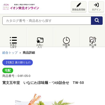
新規会員登録
ログイン
全体か
お気に
閲覧履
購入履
ら探す
入り
歴
歴
総合トップ
商品詳細
【宅配】夏の贈りもの
宅配
商品番号：0-81-05-0
寛文五年堂 いなにわ涼味麺・つゆ詰合せ TW-50