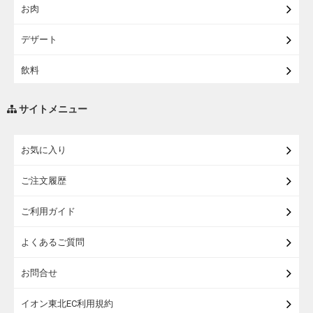
お肉
【宅配・店受取】イオンのベビー用品
デザート
【宅配】シニアライフ
飲料
調味料・油
サイトメニュー
練り物・漬物・佃煮・乾物
お気に入り
米・麺・パン
ご注文履歴
瓶詰・缶詰・その他食品
ご利用ガイド
お酒
よくあるご質問
ランドセル
お問合せ
うなぎ
イオン東北EC利用規約