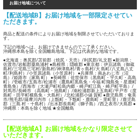
お届け地域について
【配送地域B】お届け地域を一部限定させてい
ただきます。
商品と配送の条件によりお届け地域を制限させていただいておりま
す。
下記の地域へは、お届けできませんのでご了承ください。
沖縄県本島を除く全国離島地域。下記は代表的な地域です。
●北海道：奥尻郡/苫前郡（焼尻・天売）/利尻郡/礼文郡 ●新潟県：
佐渡市/岩船郡粟島浦村 ●島根県：隠岐郡 ●東京都：伊豆諸島（御蔵
島村/三宅島三宅村/新島村/神津島村/青ヶ島村/大 島町/八丈島八丈
町/利島村）/小笠原諸島（小笠原村） ●兵庫県：南あわじ市（沼
島）/姫路市（家島 町） ●長崎県：佐世保市（黒島町・宇久町・高島
町）/壱岐市/五島市/松浦市（鷹島町黒島免・今福 町飛島免・星鹿町
青島免）/西海市（大瀬戸町松島内郷・崎戸町江島・崎戸町平島）/
対馬市/長崎市 （高島町・池島町）/南松浦郡新上五島町/平戸市（度
島町・田平町横島免・大島村）/北松浦郡小値 賀町 ●鹿児島県：奄美
市/熊毛郡/薩摩川内市（上甑町・下甑町・鹿島町・里町里）/鹿児島
郡（三島 村・十島村）/出水郡長島町（獅子島）/西之表市/大島郡 ●
沖縄県：本島を除く地域 ★全国離島
【配送地域A】お届け地域をかなり限定させて
いただきます。