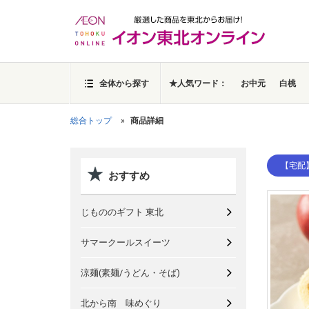
全体から探す
★人気ワード：
お中元
白桃
総合トップ
商品詳細
【宅配
おすすめ
じもののギフト 東北
サマークールスイーツ
涼麺(素麺/うどん・そば)
北から南 味めぐり