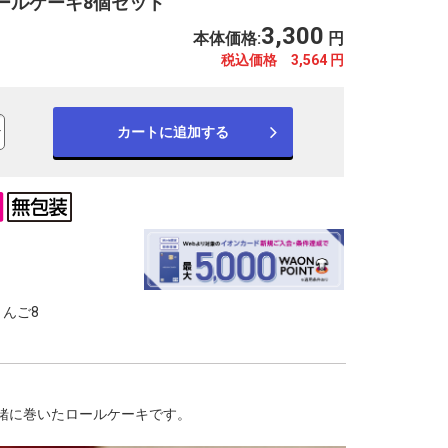
ールケーキ8個セット
3,300
本体価格:
円
税込価格 3,564
円
カートに追加する
※写真はイメージです。
※
んご8
緒に巻いたロールケーキです。