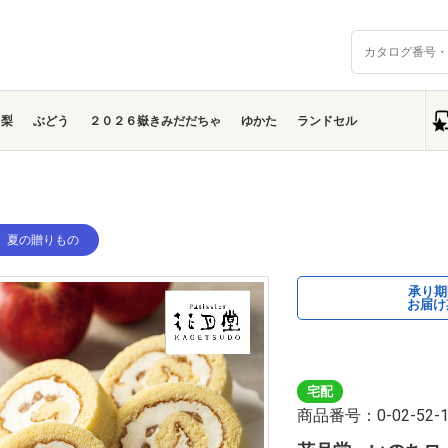
梨
ぶどう
２０２６嶽きみだだちゃ
ゆかた
ランドセル
】夏の贈りもの
承り
お届け
宅配
商品番号：0-02-52-