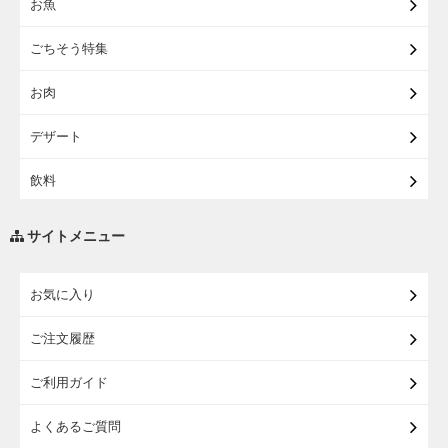
お魚
【宅配】東北うまいもの
ごちそう特集
【宅配・店受取】イオンのベビー用品
お肉
【宅配】シニアライフ
デザート
飲料
調味料・油
サイトメニュー
練り物・漬物・佃煮・乾物
お気に入り
米・麺・パン
ご注文履歴
瓶詰・缶詰・その他食品
ご利用ガイド
お酒
よくあるご質問
ランドセル