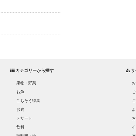
カテゴリーから探す
サ
果物・野菜
お
お魚
ご
ごちそう特集
ご
お肉
よ
デザート
お
飲料
イ
調味料・油
i