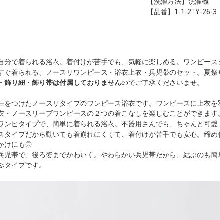
【洗濯方法】洗濯機
【品番】1-1-2TY-26-3
自分で着られる浴衣。着付けが苦手でも、気軽に楽しめる。ワンピース
すぐ着られる、ノースリワンピース・浴衣上衣・兵児帯のセット。夏祭
・飾り紐・飾り帯は付属しておりません
のでご了承くださいませ。
衽をつけたノースリタイプのワンピース浴衣です。ワンピースに上衣を
衣・ノースリーブワンピースの２つの着こなしを楽しむことができます
ワンピタイプで、簡単に着られる浴衣。不器用さんでも、ちゃんと可愛
スタイプだから動いても着崩れにくくて、着付けが苦手でも安心。締め
かけにも◎
兵児帯で、後ろ姿までかわいく。やわらかい兵児帯だから、結ぶのも簡
ぶタイプです。