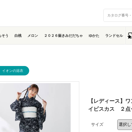
ちそう
白桃
メロン
２０２６嶽きみだだちゃ
ゆかた
ランドセル
】イオンの浴衣
【レディース】ワ
イビスカス ２点
サイズ