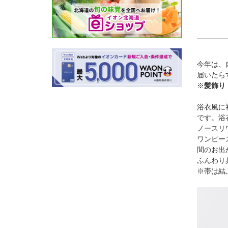
今年は、
届いたら
※
髪飾り
浴衣風に
です。浴
ノースリ
ワンピー
間のお出
ふんわり
※帯は結