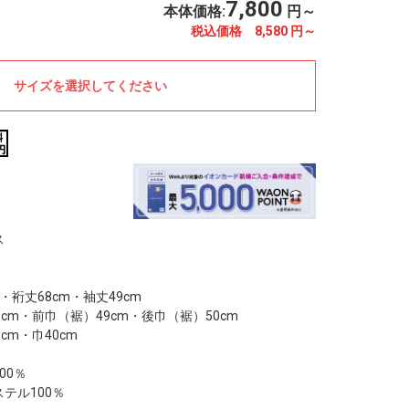
7,800
本体価格:
円～
税込価格 8,580
円～
サイズを選択してください
ス
※写真はイメージです。
※
裄丈68cm・袖丈49cm
cm・前巾（裾）49cm・後巾（裾）50cm
m・巾40cm
00％
テル100％